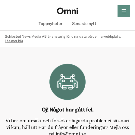
meny
Hem
Toppnyheter
Senaste nytt
Schibsted News Media AB är ansvarig för dina data på denna webbplats.
Läs mer här
Oj! Något har gått fel.
Vi ber om ursäkt och försöker åtgärda problemet så snart
vi kan, håll ut! Har du frågor eller funderingar? Mejla oss
på info@omni.se