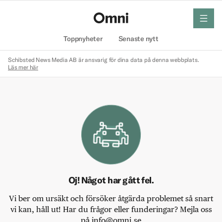
meny
Hem
Toppnyheter
Senaste nytt
Schibsted News Media AB är ansvarig för dina data på denna webbplats.
Läs mer här
Oj! Något har gått fel.
Vi ber om ursäkt och försöker åtgärda problemet så snart
vi kan, håll ut! Har du frågor eller funderingar? Mejla oss
på info@omni.se