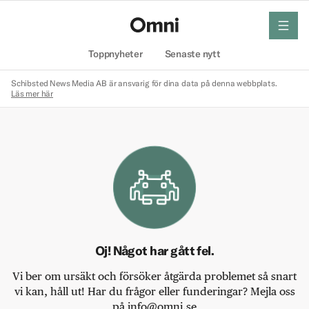
meny
Hem
Toppnyheter
Senaste nytt
Schibsted News Media AB är ansvarig för dina data på denna webbplats.
Läs mer här
Oj! Något har gått fel.
Vi ber om ursäkt och försöker åtgärda problemet så snart
vi kan, håll ut! Har du frågor eller funderingar? Mejla oss
på info@omni.se