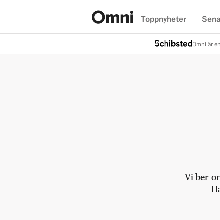
Toppnyheter
Sena
Hem
Omni är en
Vi ber o
Ha