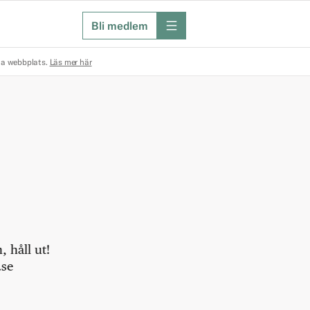
Bli medlem
meny
na webbplats.
Läs mer här
 håll ut!
.se