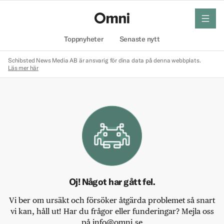
meny
Hem
Toppnyheter
Senaste nytt
Schibsted News Media AB är ansvarig för dina data på denna webbplats.
Läs mer här
Oj! Något har gått fel.
Vi ber om ursäkt och försöker åtgärda problemet så snart
vi kan, håll ut! Har du frågor eller funderingar? Mejla oss
på info@omni.se