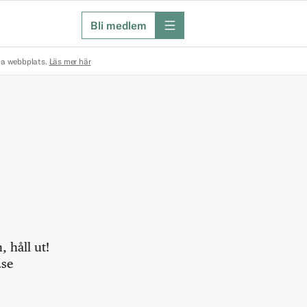
Bli medlem
meny
na webbplats.
Läs mer här
 håll ut!
.se