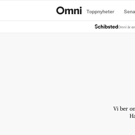
Toppnyheter
Sena
Hem
Omni är en
Vi ber o
Ha