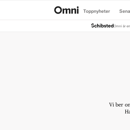
Toppnyheter
Sena
Hem
Omni är en
Vi ber o
Ha