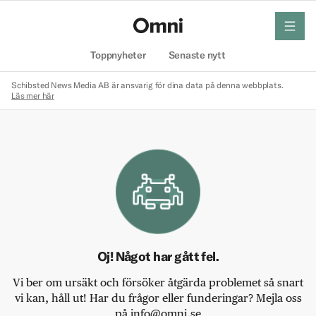
meny
Hem
Toppnyheter
Senaste nytt
Schibsted News Media AB är ansvarig för dina data på denna webbplats.
Läs mer här
Oj! Något har gått fel.
Vi ber om ursäkt och försöker åtgärda problemet så snart
vi kan, håll ut! Har du frågor eller funderingar? Mejla oss
på info@omni.se