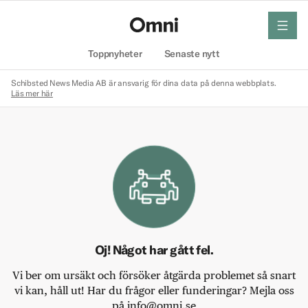
meny
Hem
Toppnyheter
Senaste nytt
Schibsted News Media AB är ansvarig för dina data på denna webbplats.
Läs mer här
Oj! Något har gått fel.
Vi ber om ursäkt och försöker åtgärda problemet så snart
vi kan, håll ut! Har du frågor eller funderingar? Mejla oss
på info@omni.se