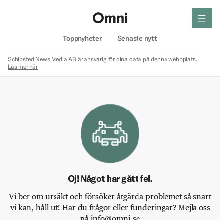
meny
Hem
Toppnyheter
Senaste nytt
Schibsted News Media AB är ansvarig för dina data på denna webbplats.
Läs mer här
Oj! Något har gått fel.
Vi ber om ursäkt och försöker åtgärda problemet så snart
vi kan, håll ut! Har du frågor eller funderingar? Mejla oss
på info@omni.se