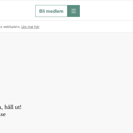
Bli medlem
meny
na webbplats.
Läs mer här
 håll ut!
.se