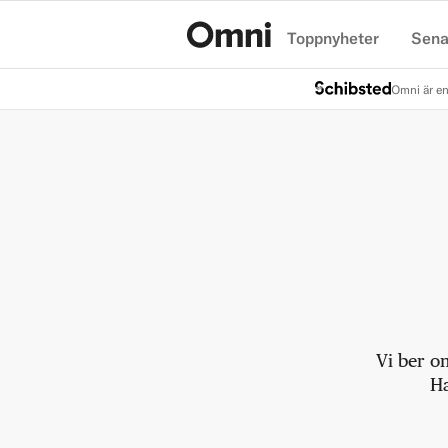
Toppnyheter
Sena
Hem
Omni är en
Vi ber o
Ha