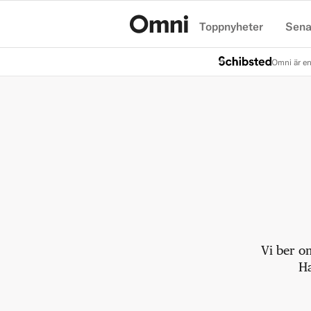
Toppnyheter
Sena
Hem
Omni är en
Vi ber o
Ha