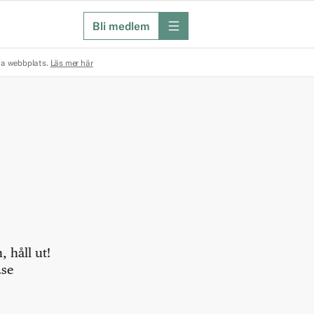
Bli medlem
meny
na webbplats.
Läs mer här
 håll ut!
.se