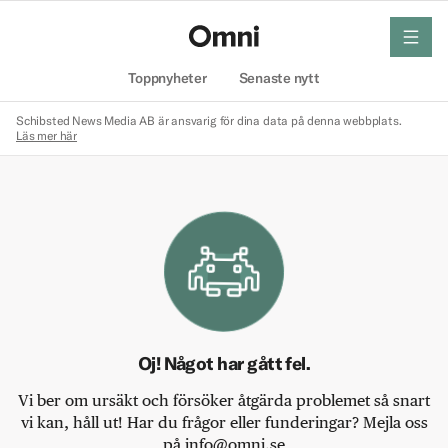
meny
Hem
Toppnyheter
Senaste nytt
Schibsted News Media AB är ansvarig för dina data på denna webbplats.
Läs mer här
Oj! Något har gått fel.
Vi ber om ursäkt och försöker åtgärda problemet så snart
vi kan, håll ut! Har du frågor eller funderingar? Mejla oss
på info@omni.se