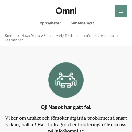
meny
Hem
Toppnyheter
Senaste nytt
Schibsted News Media AB är ansvarig för dina data på denna webbplats.
Läs mer här
Oj! Något har gått fel.
Vi ber om ursäkt och försöker åtgärda problemet så snart
vi kan, håll ut! Har du frågor eller funderingar? Mejla oss
på info@omni.se