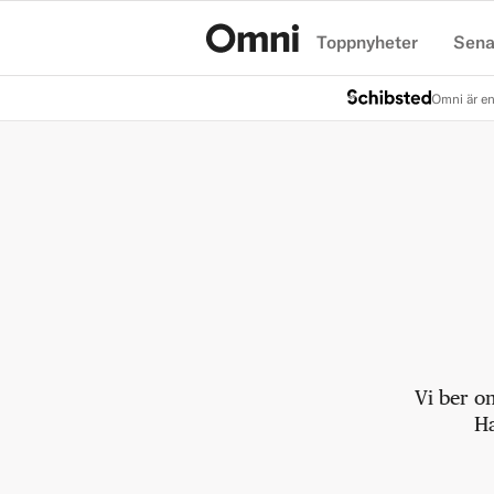
Toppnyheter
Sena
Hem
Omni är en
Vi ber o
Ha