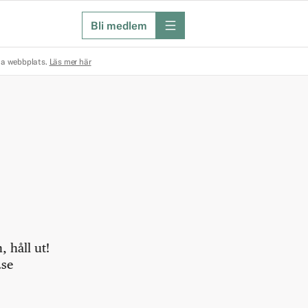
Bli medlem
meny
na webbplats.
Läs mer här
 håll ut!
.se