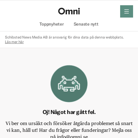
meny
Hem
Toppnyheter
Senaste nytt
Schibsted News Media AB är ansvarig för dina data på denna webbplats.
Läs mer här
Oj! Något har gått fel.
Vi ber om ursäkt och försöker åtgärda problemet så snart
vi kan, håll ut! Har du frågor eller funderingar? Mejla oss
på info@omni.se