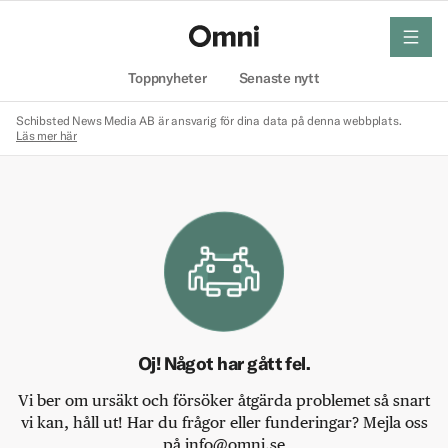
meny
Hem
Toppnyheter
Senaste nytt
Schibsted News Media AB är ansvarig för dina data på denna webbplats.
Läs mer här
Oj! Något har gått fel.
Vi ber om ursäkt och försöker åtgärda problemet så snart
vi kan, håll ut! Har du frågor eller funderingar? Mejla oss
på info@omni.se