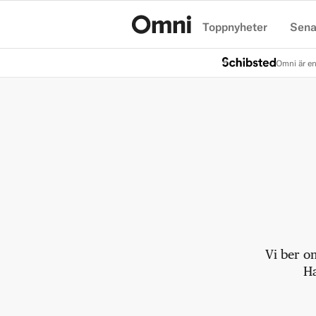
Toppnyheter
Sena
Hem
Omni är en
Vi ber o
Ha