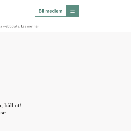
Bli medlem
meny
na webbplats.
Läs mer här
 håll ut!
.se