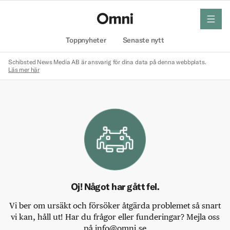
meny
Hem
Toppnyheter
Senaste nytt
Schibsted News Media AB är ansvarig för dina data på denna webbplats.
Läs mer här
Oj! Något har gått fel.
Vi ber om ursäkt och försöker åtgärda problemet så snart
vi kan, håll ut! Har du frågor eller funderingar? Mejla oss
på info@omni.se