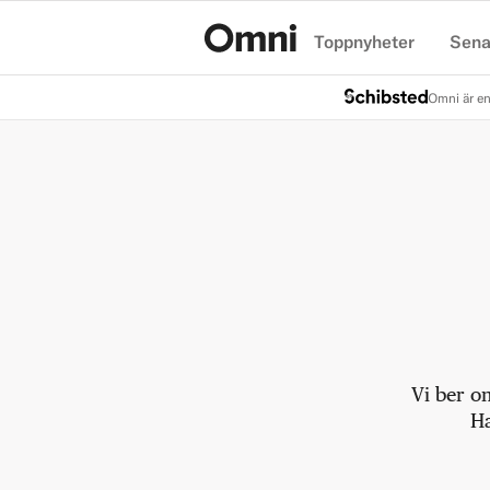
Toppnyheter
Sena
Hem
Omni är en
Vi ber o
Ha