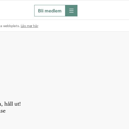
Bli medlem
meny
na webbplats.
Läs mer här
 håll ut!
.se