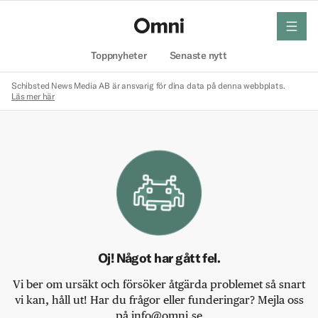
meny
Hem
Toppnyheter
Senaste nytt
Schibsted News Media AB är ansvarig för dina data på denna webbplats.
Läs mer här
Oj! Något har gått fel.
Vi ber om ursäkt och försöker åtgärda problemet så snart
vi kan, håll ut! Har du frågor eller funderingar? Mejla oss
på info@omni.se