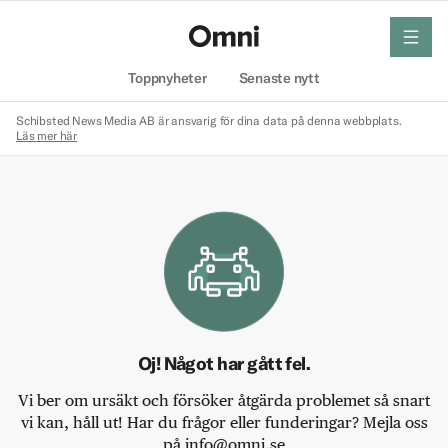
meny
Hem
Toppnyheter
Senaste nytt
Schibsted News Media AB är ansvarig för dina data på denna webbplats.
Läs mer här
Oj! Något har gått fel.
Vi ber om ursäkt och försöker åtgärda problemet så snart
vi kan, håll ut! Har du frågor eller funderingar? Mejla oss
på info@omni.se