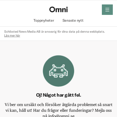
meny
Hem
Toppnyheter
Senaste nytt
Schibsted News Media AB är ansvarig för dina data på denna webbplats.
Läs mer här
Oj! Något har gått fel.
Vi ber om ursäkt och försöker åtgärda problemet så snart
vi kan, håll ut! Har du frågor eller funderingar? Mejla oss
på info@omni.se