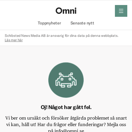
meny
Hem
Toppnyheter
Senaste nytt
Schibsted News Media AB är ansvarig för dina data på denna webbplats.
Läs mer här
Oj! Något har gått fel.
Vi ber om ursäkt och försöker åtgärda problemet så snart
vi kan, håll ut! Har du frågor eller funderingar? Mejla oss
på info@omni.se