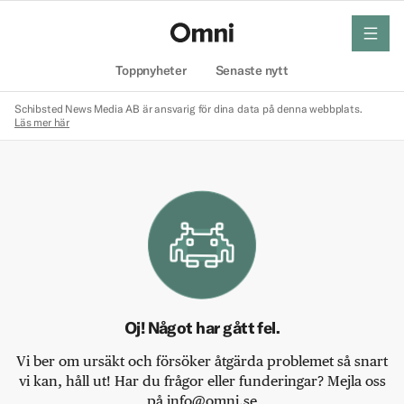
meny
Hem
Toppnyheter
Senaste nytt
Schibsted News Media AB är ansvarig för dina data på denna webbplats.
Läs mer här
Oj! Något har gått fel.
Vi ber om ursäkt och försöker åtgärda problemet så snart
vi kan, håll ut! Har du frågor eller funderingar? Mejla oss
på info@omni.se