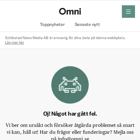
meny
Hem
Toppnyheter
Senaste nytt
Schibsted News Media AB är ansvarig för dina data på denna webbplats.
Läs mer här
Oj! Något har gått fel.
Vi ber om ursäkt och försöker åtgärda problemet så snart
vi kan, håll ut! Har du frågor eller funderingar? Mejla oss
på info@omni.se