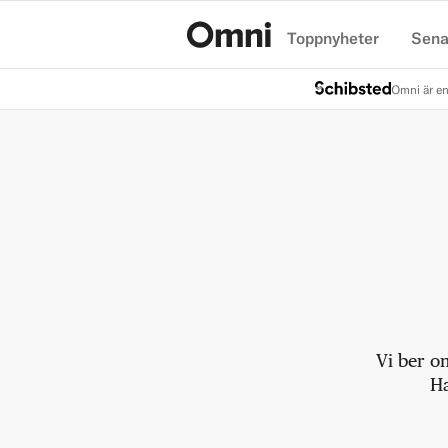
Toppnyheter
Sena
Hem
Omni är en
Vi ber o
Ha