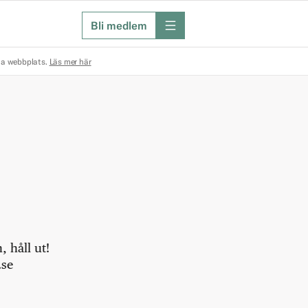
Bli medlem
meny
na webbplats.
Läs mer här
 håll ut!
.se