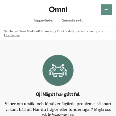
meny
Hem
Toppnyheter
Senaste nytt
Schibsted News Media AB är ansvarig för dina data på denna webbplats.
Läs mer här
Oj! Något har gått fel.
Vi ber om ursäkt och försöker åtgärda problemet så snart
vi kan, håll ut! Har du frågor eller funderingar? Mejla oss
på info@omni.se