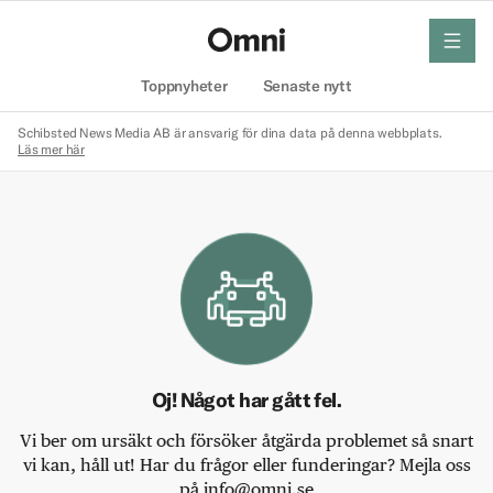
meny
Hem
Toppnyheter
Senaste nytt
Schibsted News Media AB är ansvarig för dina data på denna webbplats.
Läs mer här
Oj! Något har gått fel.
Vi ber om ursäkt och försöker åtgärda problemet så snart
vi kan, håll ut! Har du frågor eller funderingar? Mejla oss
på info@omni.se