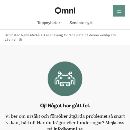
meny
Hem
Toppnyheter
Senaste nytt
Schibsted News Media AB är ansvarig för dina data på denna webbplats.
Läs mer här
Oj! Något har gått fel.
Vi ber om ursäkt och försöker åtgärda problemet så snart
vi kan, håll ut! Har du frågor eller funderingar? Mejla oss
på info@omni.se