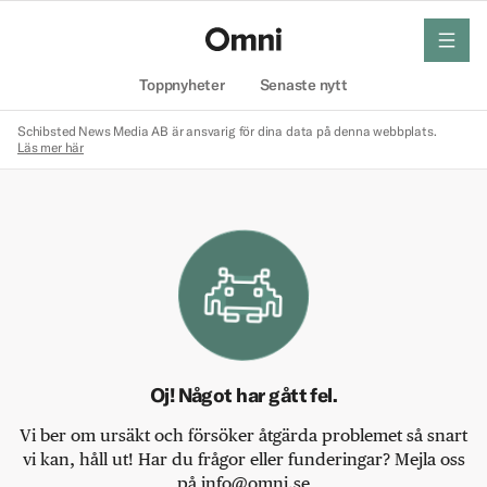
meny
Hem
Toppnyheter
Senaste nytt
Schibsted News Media AB är ansvarig för dina data på denna webbplats.
Läs mer här
Oj! Något har gått fel.
Vi ber om ursäkt och försöker åtgärda problemet så snart
vi kan, håll ut! Har du frågor eller funderingar? Mejla oss
på info@omni.se