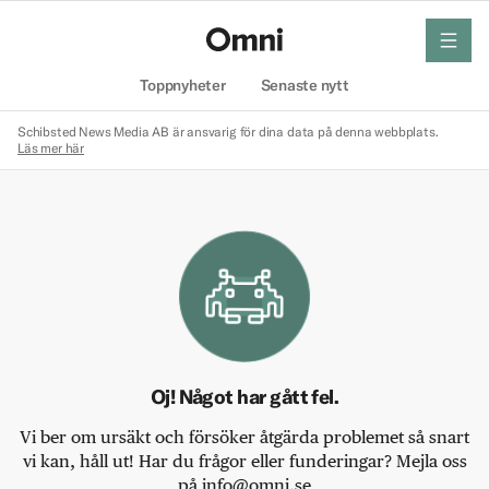
meny
Hem
Toppnyheter
Senaste nytt
Schibsted News Media AB är ansvarig för dina data på denna webbplats.
Läs mer här
Oj! Något har gått fel.
Vi ber om ursäkt och försöker åtgärda problemet så snart
vi kan, håll ut! Har du frågor eller funderingar? Mejla oss
på info@omni.se