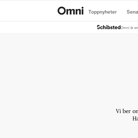
Toppnyheter
Sena
Hem
Omni är en
Vi ber o
Ha