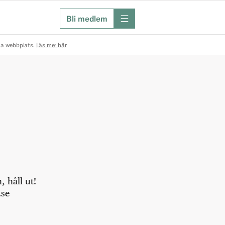
Bli medlem
meny
na webbplats.
Läs mer här
 håll ut!
.se