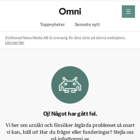
meny
Hem
Toppnyheter
Senaste nytt
Schibsted News Media AB är ansvarig för dina data på denna webbplats.
Läs mer här
Oj! Något har gått fel.
Vi ber om ursäkt och försöker åtgärda problemet så snart
vi kan, håll ut! Har du frågor eller funderingar? Mejla oss
på info@omni.se