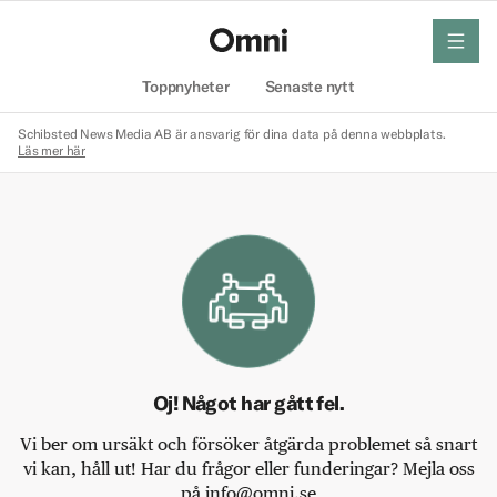
meny
Hem
Toppnyheter
Senaste nytt
Schibsted News Media AB är ansvarig för dina data på denna webbplats.
Läs mer här
Oj! Något har gått fel.
Vi ber om ursäkt och försöker åtgärda problemet så snart
vi kan, håll ut! Har du frågor eller funderingar? Mejla oss
på info@omni.se