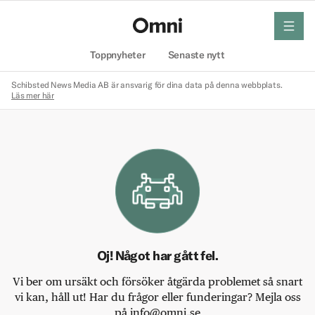
meny
Hem
Toppnyheter
Senaste nytt
Schibsted News Media AB är ansvarig för dina data på denna webbplats.
Läs mer här
Oj! Något har gått fel.
Vi ber om ursäkt och försöker åtgärda problemet så snart
vi kan, håll ut! Har du frågor eller funderingar? Mejla oss
på info@omni.se