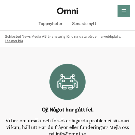
meny
Hem
Toppnyheter
Senaste nytt
Schibsted News Media AB är ansvarig för dina data på denna webbplats.
Läs mer här
Oj! Något har gått fel.
Vi ber om ursäkt och försöker åtgärda problemet så snart
vi kan, håll ut! Har du frågor eller funderingar? Mejla oss
på info@omni.se