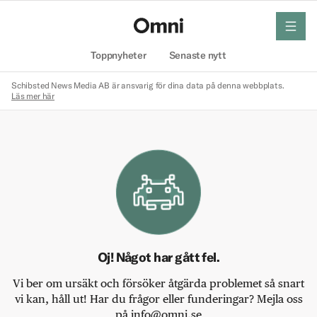
meny
Hem
Toppnyheter
Senaste nytt
Schibsted News Media AB är ansvarig för dina data på denna webbplats.
Läs mer här
Oj! Något har gått fel.
Vi ber om ursäkt och försöker åtgärda problemet så snart
vi kan, håll ut! Har du frågor eller funderingar? Mejla oss
på info@omni.se