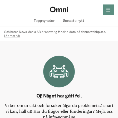
meny
Hem
Toppnyheter
Senaste nytt
Schibsted News Media AB är ansvarig för dina data på denna webbplats.
Läs mer här
Oj! Något har gått fel.
Vi ber om ursäkt och försöker åtgärda problemet så snart
vi kan, håll ut! Har du frågor eller funderingar? Mejla oss
på info@omni.se