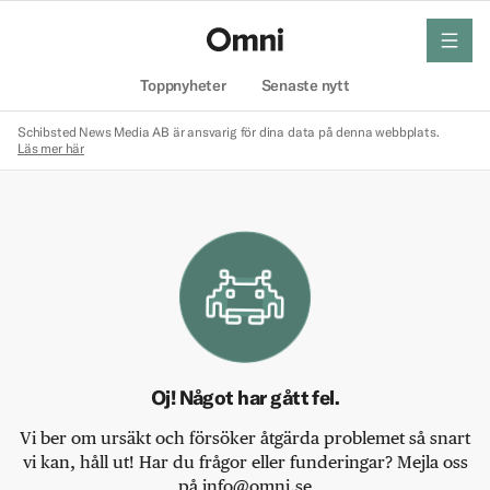
meny
Hem
Toppnyheter
Senaste nytt
Schibsted News Media AB är ansvarig för dina data på denna webbplats.
Läs mer här
Oj! Något har gått fel.
Vi ber om ursäkt och försöker åtgärda problemet så snart
vi kan, håll ut! Har du frågor eller funderingar? Mejla oss
på info@omni.se