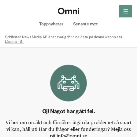
meny
Hem
Toppnyheter
Senaste nytt
Schibsted News Media AB är ansvarig för dina data på denna webbplats.
Läs mer här
Oj! Något har gått fel.
Vi ber om ursäkt och försöker åtgärda problemet så snart
vi kan, håll ut! Har du frågor eller funderingar? Mejla oss
på info@omni.se