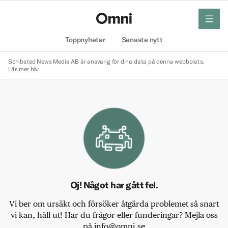
meny
Hem
Toppnyheter
Senaste nytt
Schibsted News Media AB är ansvarig för dina data på denna webbplats.
Läs mer här
Oj! Något har gått fel.
Vi ber om ursäkt och försöker åtgärda problemet så snart
vi kan, håll ut! Har du frågor eller funderingar? Mejla oss
på info@omni.se