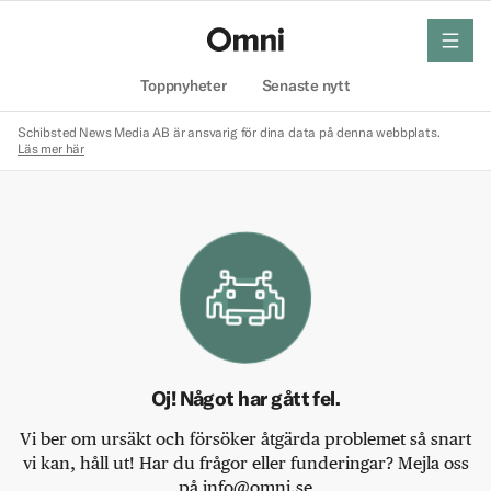
meny
Hem
Toppnyheter
Senaste nytt
Schibsted News Media AB är ansvarig för dina data på denna webbplats.
Läs mer här
Oj! Något har gått fel.
Vi ber om ursäkt och försöker åtgärda problemet så snart
vi kan, håll ut! Har du frågor eller funderingar? Mejla oss
på info@omni.se