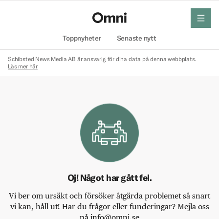
meny
Hem
Toppnyheter
Senaste nytt
Schibsted News Media AB är ansvarig för dina data på denna webbplats.
Läs mer här
Oj! Något har gått fel.
Vi ber om ursäkt och försöker åtgärda problemet så snart
vi kan, håll ut! Har du frågor eller funderingar? Mejla oss
på info@omni.se