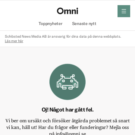
meny
Hem
Toppnyheter
Senaste nytt
Schibsted News Media AB är ansvarig för dina data på denna webbplats.
Läs mer här
Oj! Något har gått fel.
Vi ber om ursäkt och försöker åtgärda problemet så snart
vi kan, håll ut! Har du frågor eller funderingar? Mejla oss
på info@omni.se