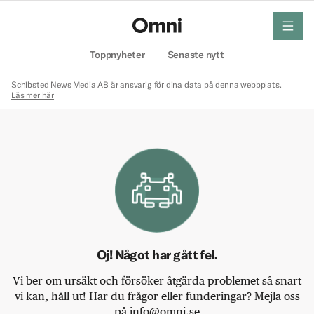
meny
Hem
Toppnyheter
Senaste nytt
Schibsted News Media AB är ansvarig för dina data på denna webbplats.
Läs mer här
Oj! Något har gått fel.
Vi ber om ursäkt och försöker åtgärda problemet så snart
vi kan, håll ut! Har du frågor eller funderingar? Mejla oss
på info@omni.se