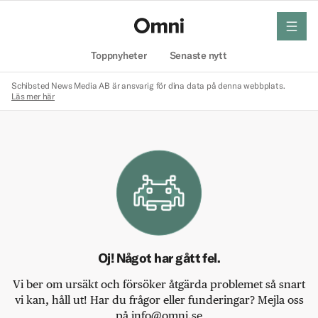
meny
Hem
Toppnyheter
Senaste nytt
Schibsted News Media AB är ansvarig för dina data på denna webbplats.
Läs mer här
Oj! Något har gått fel.
Vi ber om ursäkt och försöker åtgärda problemet så snart
vi kan, håll ut! Har du frågor eller funderingar? Mejla oss
på info@omni.se