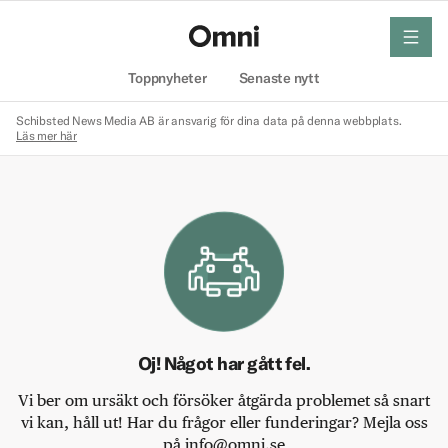
meny
Hem
Toppnyheter
Senaste nytt
Schibsted News Media AB är ansvarig för dina data på denna webbplats.
Läs mer här
Oj! Något har gått fel.
Vi ber om ursäkt och försöker åtgärda problemet så snart
vi kan, håll ut! Har du frågor eller funderingar? Mejla oss
på info@omni.se