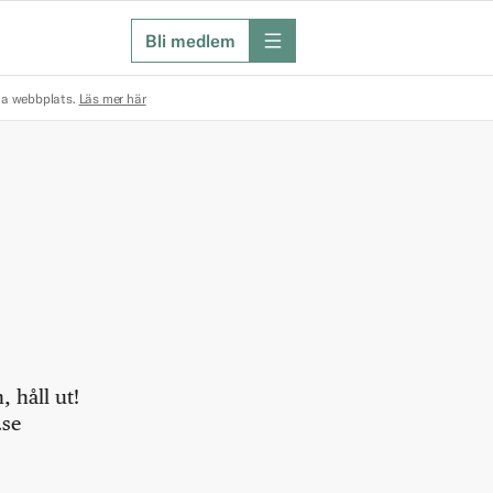
Bli medlem
meny
na webbplats.
Läs mer här
 håll ut!
.se