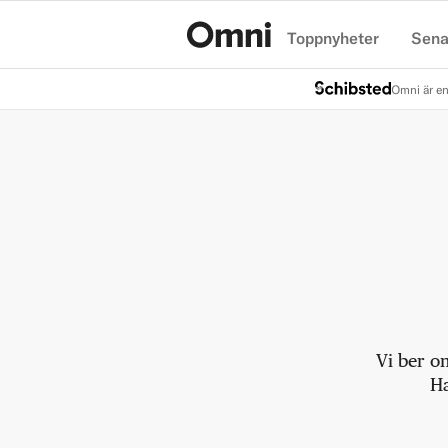
Toppnyheter
Sena
Hem
Omni är en
Vi ber o
Ha