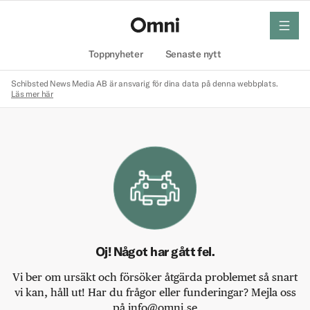
meny
Hem
Toppnyheter
Senaste nytt
Schibsted News Media AB är ansvarig för dina data på denna webbplats.
Läs mer här
Oj! Något har gått fel.
Vi ber om ursäkt och försöker åtgärda problemet så snart
vi kan, håll ut! Har du frågor eller funderingar? Mejla oss
på info@omni.se